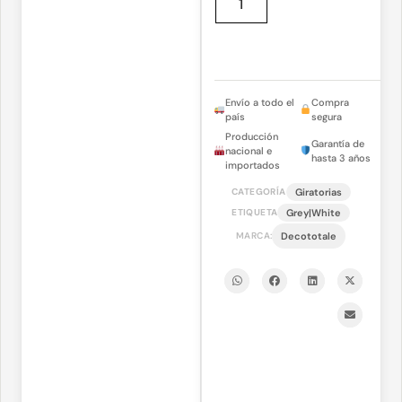
Envío a todo el
Compra
país
segura
Producción
Garantía de
nacional e
hasta 3 años
importados
Giratorias
CATEGORÍA
Grey|White
ETIQUETA
MARCA:
Decototale