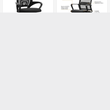
Mesh Eco
Link Black | Neumática
$
100.000,00
$
280.000,00
$
79.990,00
$
224.990,00
3 cuotas sin interés de
3 cuotas sin interés de
$33.333,33
$93.333,33
6 cuotas sin interés de
6 cuotas sin interés de
$16.666,67
$46.666,67