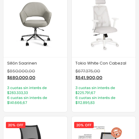
Sillón Saarinen
Tokio White Con Cabezal
$
850.000,00
$
677.375,00
$
680.000,00
$
541.900,00
3 cuotas sin interés de
3 cuotas sin interés de
$283.333,33
$225.791,67
6 cuotas sin interés de
6 cuotas sin interés de
$141.666,67
$112.895,83
20% OFF
20% OFF