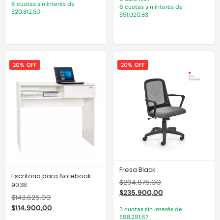
6 cuotas sin interés de
6 cuotas sin interés de
$20.812,50
$51.020,83
20% OFF
20% OFF
Fresa Black
Escritorio para Notebook
$
294.875,00
9038
$
235.900,00
$
143.625,00
$
114.900,00
3 cuotas sin interés de
$98.291,67