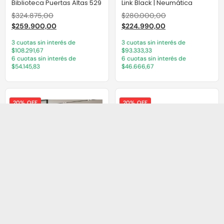
Biblioteca Puertas Altas 529
Link Black | Neumática
$
324.875,00
$
280.000,00
$
259.900,00
$
224.990,00
3 cuotas sin interés de
3 cuotas sin interés de
$108.291,67
$93.333,33
6 cuotas sin interés de
6 cuotas sin interés de
$54.145,83
$46.666,67
20% OFF
20% OFF
Librero 5 Niveles 9013
Puesto de trabajo chico
$
124.875,00
$
330.000,00