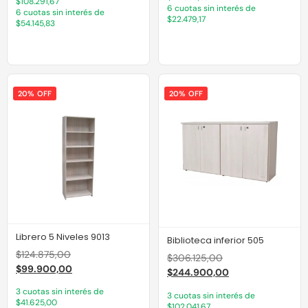
$108.291,67
6 cuotas sin interés de
6 cuotas sin interés de
$22.479,17
$54.145,83
20% OFF
20% OFF
Librero 5 Niveles 9013
Biblioteca inferior 505
$
124.875,00
$
306.125,00
$
99.900,00
$
244.900,00
3 cuotas sin interés de
3 cuotas sin interés de
$41.625,00
$102.041,67