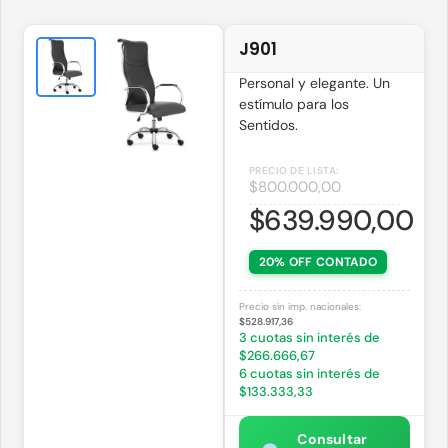
J901
Personal y elegante. Un
estí­mulo para los
Sentidos.
$
800.000,00
$
639.990,00
20% OFF CONTADO
Precio sin imp. nacionales:
$528.917,36
3 cuotas sin interés de
$266.666,67
6 cuotas sin interés de
$133.333,33
Consultar