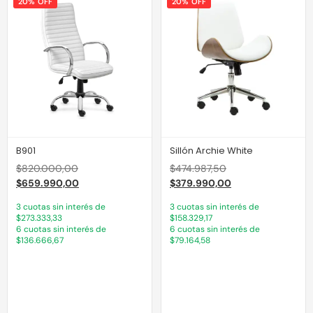
20% OFF
20% OFF
B901
Sillón Archie White
$
820.000,00
$
474.987,50
$
659.990,00
$
379.990,00
3 cuotas sin interés de
3 cuotas sin interés de
$273.333,33
$158.329,17
6 cuotas sin interés de
6 cuotas sin interés de
$136.666,67
$79.164,58