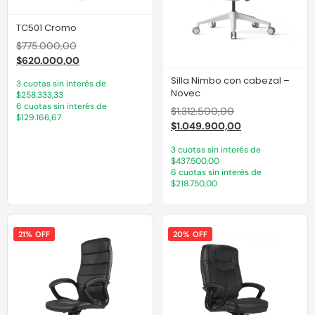
TC501 Cromo
$
775.000,00
$
620.000,00
Silla Nimbo con cabezal –
3 cuotas sin interés de
Novec
$258.333,33
6 cuotas sin interés de
$
1.312.500,00
$129.166,67
$
1.049.900,00
3 cuotas sin interés de
$437.500,00
6 cuotas sin interés de
$218.750,00
21% OFF
20% OFF