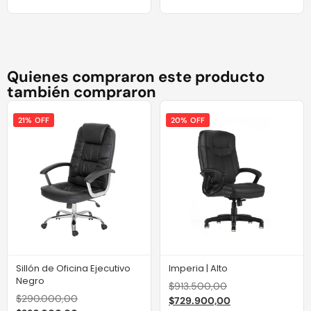
Quienes compraron este producto
también compraron
21% OFF
20% OFF
Sillón de Oficina Ejecutivo
Imperia | Alto
Negro
$
913.500,00
$
290.000,00
$
729.900,00