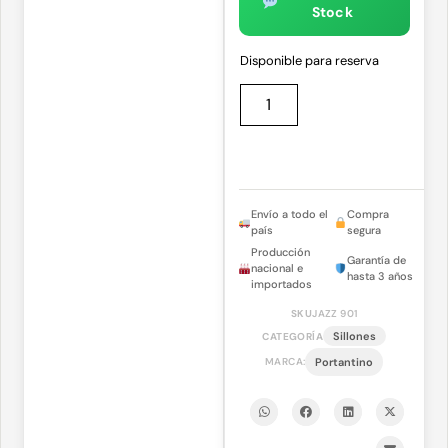
Stock
Disponible para reserva
Envío a todo el
Compra
país
segura
Producción
Garantía de
nacional e
hasta 3 años
importados
SKU
JAZZ 901
Sillones
CATEGORÍA
MARCA:
Portantino