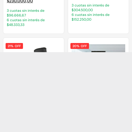
$
230.000,00
3 cuotas sin interés de
$304.500,00
3 cuotas sin interés de
6 cuotas sin interés de
$96.666,67
$152.250,00
6 cuotas sin interés de
$48.333,33
21% OFF
20% OFF
Porto Alto
Sillón Ejecutivo Giratorio
EZC11 LM
$
714.000,00
$
1.061.250,00
$
564.990,00
$
849.000,00