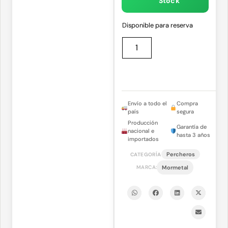
Stock
Disponible para reserva
Envío a todo el
Compra
país
segura
Producción
Garantía de
nacional e
hasta 3 años
importados
Percheros
CATEGORÍA
MARCA:
Mormetal