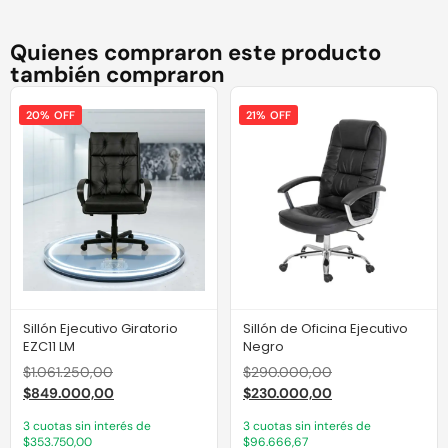
Quienes compraron este producto
también compraron
20% OFF
21% OFF
Sillón Ejecutivo Giratorio
Sillón de Oficina Ejecutivo
EZC11 LM
Negro
$
1.061.250,00
$
290.000,00
$
849.000,00
$
230.000,00
3 cuotas sin interés de
3 cuotas sin interés de
$353.750,00
$96.666,67