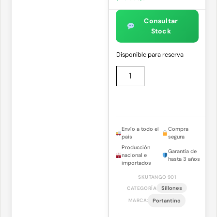
Consultar
Stock
Disponible para reserva
Envío a todo el
Compra
país
segura
Producción
Garantía de
nacional e
hasta 3 años
importados
SKU
TANGO 901
Sillones
CATEGORÍA
MARCA:
Portantino