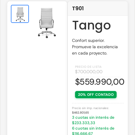
T901
Tango
Confort superior.
Promueve la excelencia
en cada proyecto.
$
700.000,00
$
559.990,00
20% OFF CONTADO
Precio sin imp. nacionales:
$462.801,65
3 cuotas sin interés de
$233.333,33
6 cuotas sin interés de
$116.666,67