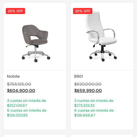
20% OFF
20% OFF
Nobile
B901
$
756.125,00
$
820.000,00
$
604.900,00
$
659.990,00
3 cuotas sin interés de
3 cuotas sin interés de
$252.041,67
$273.333,33
6 cuotas sin interés de
6 cuotas sin interés de
$126.020,83
$136.666,67