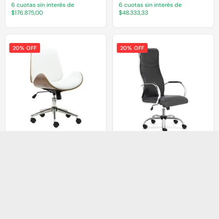
6 cuotas sin interés de
6 cuotas sin interés de
$176.875,00
$48.333,33
20% OFF
20% OFF
Sillón Archie White
J901
$
474.987,50
$
800.000,00
$
379.990,00
$
639.990,00
3 cuotas sin interés de
3 cuotas sin interés de
$158.329,17
$266.666,67
6 cuotas sin interés de
6 cuotas sin interés de
$79.164,58
$133.333,33