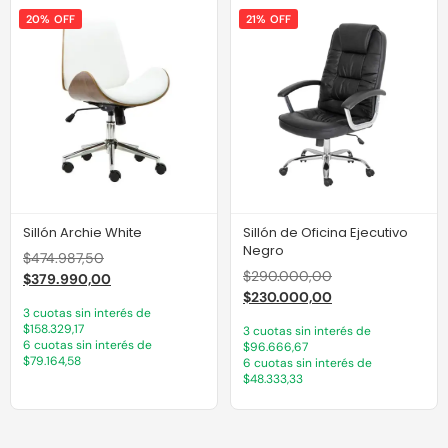
20% OFF
21% OFF
Sillón Archie White
Sillón de Oficina Ejecutivo
Negro
$
474.987,50
$
290.000,00
$
379.990,00
$
230.000,00
3 cuotas sin interés de
$158.329,17
3 cuotas sin interés de
6 cuotas sin interés de
$96.666,67
$79.164,58
6 cuotas sin interés de
$48.333,33