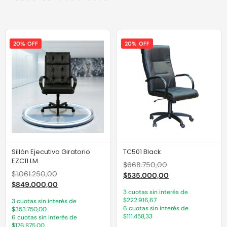
20% OFF
20% OFF
Sillón Ejecutivo Giratorio
TC501 Black
EZC11 LM
$
668.750,00
$
1.061.250,00
$
535.000,00
$
849.000,00
3 cuotas sin interés de
$222.916,67
3 cuotas sin interés de
6 cuotas sin interés de
$353.750,00
$111.458,33
6 cuotas sin interés de
$176.875,00